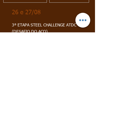
26 e 27/08
3ª ETAPA STEEL CHALLENGE ATDC
(DESAFIO DO AÇO)
Inscrição 3 SC
Resultado 3 SC
07 e 08/10
4ª ETAPA TORNEIO DENISE DE IPSC HG, MR
E CCP
Inscrição 4 IPSC
Resultado 4 IPSC
14 e 15/10
4ª ETAPA STEEL CHALLENGE ATDC
(DESAFIO DO AÇO)