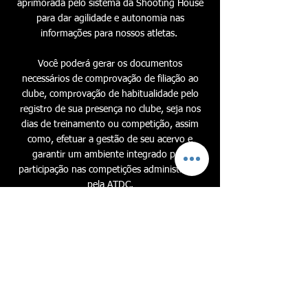
aprimorada pelo sistema da Shooting House
para dar agilidade e autonomia nas
informações para nossos atletas.
Você poderá gerar os documentos
necessários de comprovação de filiação ao
clube, comprovação de habitualidade pelo
registro de sua presença no clube, seja nos
dias de treinamento ou competição, assim
como, efetuar a gestão de seu acervo e
garantir um ambiente integrado para
participação nas competições administradas
pela ATDC.
ENTRAR
Presença
Declarações
Competições
Downloads